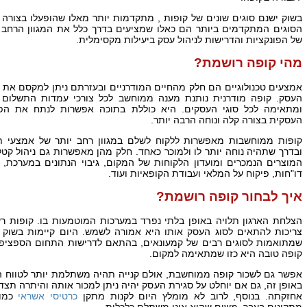
בשוק ישנם סוגים שונים של קופות , מתקדמות יותר מאלו שהופעלו בצורה י
הסוגים המתקדמים ביותר הם כאלו שמציעים בדרך כלל את המגוון הרחב 
של הפונקציות והדרישות לניהול עסק ביעילות מקסימלית.
מהי קופה רושמת?
אמצעים טכנולוגיים הם חלק מהחיים המודרניים ובעזרתם ניתן למקסם את י
העסק. קופה מודרנית נותנת מענה ממוחשב לכל צורכי עמדות התשלום 
ומתאימה לכל סוגי העסקים. היא כוללת בתוכה אפשרות לנתח את הפע
העסקית בצורה קלה ונוחה הרבה יותר.
קופות ממוחשבות מאפשרות ללקוח לשלם במגוון רחב יותר של אמצעי ת
ובדרך שתהיה נוחה יותר לו ולמוכר כאחד. חלק מהן מאפשרות גם ניהול קטל
המוצרים הנמכרים ומועדון הלקוחות של המקום, גיבוי הנתונים במערכת,
דו"חות, פיקוח על המלאי ועבודת הקופאיות ועוד.
איך לבחור קופה רושמת?
הצלחת הארגון תלויה באופן בלתי נפרד במערכות המוטמעות בו. קופות ר
צריכות להתאים לסוג העסק אותו היא אמורה לשמש. היום קיימות בשוק 
שמתואמות לסוגים רבים של קמעונאים, בהתאם לדרישות התחום הספציפי.
קופה טובה היא כזו שמתאימה למקום.
אפשר גם לשכור קופה ממוחשבת, אולם קנייה תהיה משתלמת יותר לטווח ה
באופן זה, גם אם יוחלט על סגירת העסק יהיה ניתן למכור אותה והיתרה תצד
אחזקתה. בנוסף, לרוב לא מומלץ היום לקנות מתקן
כרטיסי אשראי
כמו 
מתקינים בעבר, משום שהוא אינו משתלם כלכלית.