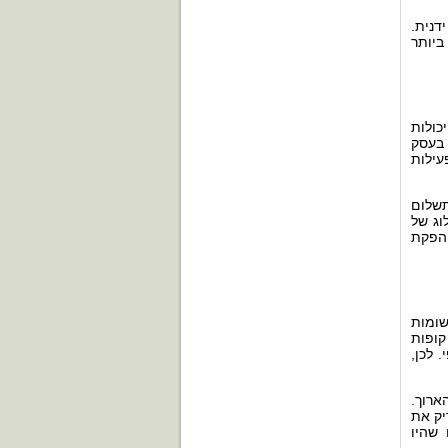
דנית.
ביותר
כולות
בעסק
ילות
שלום
וג של
 הפקת
שומות
קופות
 לכן,
ארוך.
יק את
שהיו