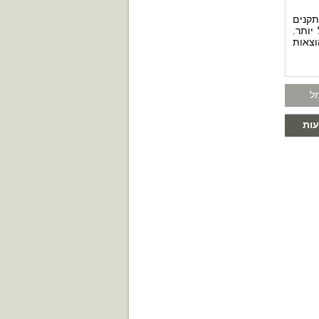
תקנים
יותר.
צאות
ל
ות