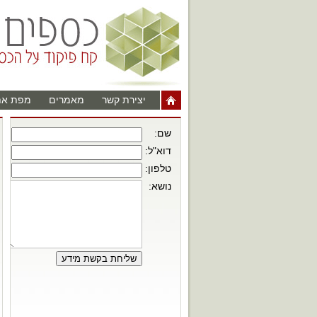
יצירת קשר
מאמרים
מפת את
שם:
דוא"ל:
טלפון:
נושא: