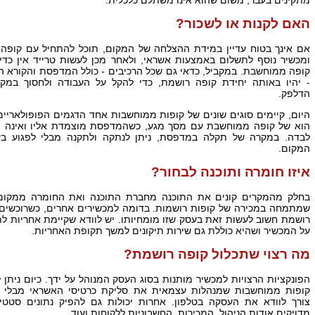
האם לקנות או לשכור?
אם אינך בטוח עדיין במידת ההצלחה של המקום, תוכל להתחיל עם קופה 
ומכשיר נוסף לתשלום באמצעות אשראי, ולאחר מכן לעשות טרייד אין כדי
קופה ממוחשבת. במקביל, כדאי גם שכל הרכיבים - כולל המדפסת והקורא ה
- יהיו באותה יחידת קופה רושמת, כדי להקל על העבודה ולחסוך במק
הדלפק.
היום, קיימים סוגים שונים של קופות ממוחשבות אחד הדגמים הפופולאריים
הוא של קופה ממוחשבת עם מסך מגע, כשהמדפסת מוצמדת אליו ואינה מ
לבדה. במקרה של תקלה במדפסת, ניתן לנתקה ולתקנה מבלי לפגוע בע
המקום.
איזו חומרה ותוכנה לבחור?
בחלק מהמקרים קונים את התוכנה מחברת התוכנה ואת החומרה ממקום
שמתמחה במכירה של קופות רושמות. בדומה למכשירים אחרים, כשרוכשים
רושמת חשוב לעשות זאת בעסק שזו מומחיותו. יש לוודא שקיימת אחריות ל
על המכשיר ושהיא כוללת גם שירות תיקונים למשך תקופת האחריות.
מה רצוי שתכלול קופה רושמת?
הפונקציות הרצויות למכשיר מותנות בסוג העסק המנוהל על ידך. כיום ניתן 
קופות ממוחשבות שמנהלות עצמאית את סליקת כרטיסי האשראי מבלי ש
צורך לוודא את העסקה בטלפון. אחרות יכולות גם להפיק נתונים סטטי
מדויקים אודות הניהול, המכירות, החשבוניות ללקוחות ועוד.