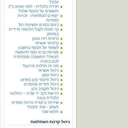
עבורך
חרדה כלכלית - למה אנחנו כ"כ
חוששים על הכסף שלנו?
יוצאים לגמלאות - זכויות
כספיות
כינוס נכסים ופשיטת רגל
כך תוכלו לקבל הלוואה מיידית
במזומן
כרטיס ויזה נטען
כרטיסי אשראי
לשמור על הכסף בחשבון
מאיפה נביא כסף לחופשה
הבאה? התשובה מסתתרת
לכם בחניה
מה זה חדלות פירעון?
ניהול אשראי
ניהול עסק
ניהול פיננסי נכון בארגון
ניהול תזרים מזומנים
ניהול תקציב נכון
רכישת רכב יד שניה – החלטה
כלכלית נכונה
שירותי ביקורת וניהול כספים
לעסק - מתי ולמה?
תלוש שכר
ניהול קרנות השתלמות