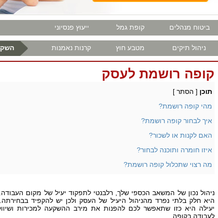
ביטוח מנהלים
קופת גמל
ייעוץ פנסיוני
ניהול תיקים
מטבע חוץ
קרנות נאמנות
השקע
קופה רושמת לעסק
תוכן
[
הסתר
]
מהי קופה רושמת?
איך לבחור קופה רושמת?
האם לקנות או לשכור?
איזו חומרה ותוכנה לבחור?
מה רצוי שתכלול קופה רושמת?
ניהול נכון של המשאב הכספי שלך, רלבנטי לתפקוד יעיל של מקום העבודה.
היא חלק בלתי נפרד מהניהול היעיל של העסק ולכן יש להקפיד בבחירתה.
יעילה היא כזו שתאפשר לכם להפנות את מירב ההשקעה למכירות ושיווק
לעבודה בקופה.