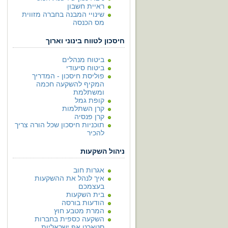
ראיית חשבון
שינויי המבנה בחברה מזווית
מס הכנסה
חיסכון לטווח בינוני וארוך
ביטוח מנהלים
ביטוח סיעודי
פוליסת חיסכון - המדריך
המקיף להשקעה חכמה
ומשתלמת
קופת גמל
קרן השתלמות
קרן פנסיה
תוכניות חיסכון שכל הורה צריך
להכיר
ניהול השקעות
אגרות חוב
איך לנהל את ההשקעות
בעצמכם
בית השקעות
הודעות בורסה
המרת מטבע חוץ
השקעה כספית בחברות
סטארט אפ ישראליות