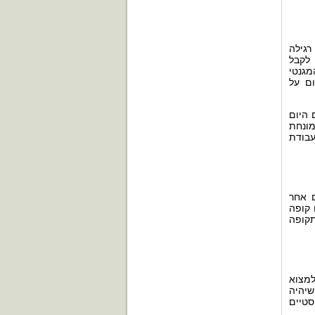
רגילה
 לקבל
מגנטי
ום על
 היום
ונחת
בודת
 אחר
 קופה
תקופה
למצוא
יהיה
סטיים