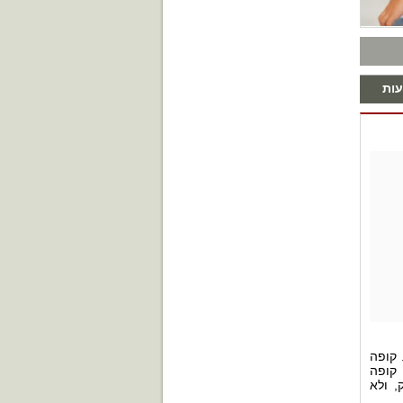
ות
 קופה
 קופה
, ולא