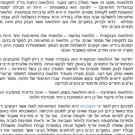
להלוואות מסוג זה אשר (אולי) ניתנו בעבר. ההלוואה ניתנת בד"כ לתקופה
(בהגדרת חודשים) – יתרונה הוא בפשטותה – היות וזו חבילה "סטנדר
המוצעת לסוג לקוחות מסוים הלוואה זו היא ללא ערבויות ובטחונות. הלוואה 
מתאימה לתשלום עבור נכס אלה במידה והיא עומדת כהשלמה להון עצמי 
ממילא . כדאי לבדוק במקרים אלו אם ההלוואה אשר הבנק נותן אינה 
תנאים טובים יותר.
ההלוואה הבנקאית – הלוואה גמישה – הלוואות אלו מתאימות יותר היות ונ
גם לתקופה של מספר שנים. עדיין, הלוואה זו מתאימה רק למקרים בהם 
הסכום בידינו ואנו זקוקים להשלמת סכום הנמוך משמעותית מגובה ההון ה
מקרה זה אינו מחייב אותנו בשעבוד הנכס.
יתרונה של ההלוואה הבנקאית הוא בעובדה שאת זו ניתן לקבל מהבנקים ה
המתחרים על התנאים. קל באופן יחסי לבקש אותה. (למרות שלעיתים חייבים 
לגשת לבנק מספר פעמים עד לאישור הסופי) כמו כן בשל התחרות – ניתן
משא ומתן ואף רצוי. הבנק מצידו מעמיד הלוואה בהתאמה למספר קריטריו
חלקם ידועים ולחלקם יבקש אסמכתאות- עברו הפיננסי של הלווה, מוסר תש
וצ'קים חוזרים כולם פרמטרים נכונים לבדיקה.
ההלוואה האחרונה – היא ההלוואה בשוק האפור – אינה כדאית מהסיבה ה
שאין עליה פיקוח ועל כן היא המסוכנת ביותר מבחינת הלווה.
לסיכום ניתן לומר כי
משכנתא
היא הלוואה המתאימה לאלו אשר רוכשים די
נכס כאשר בידם הון עצמי שאינו קרוב לסכום הרכישה. המשכנתא זולה באופן
וניתן לפרוס אותה על פני תקופה ארוכה. אף על פי זו מחייבת שעבוד של
ולמרות שהתקופה הארוכה להחזר מצביעה על אי ודאות מסוימת לגביה ומ
סימן שאלה לבאות עדיף לשקול אותה במסגרת קבלת החלטות מושכלת 
קבלת ייעוץ. במקרים רבים ניתן להתאים מסלול הגיוני אשר ממזער את ה