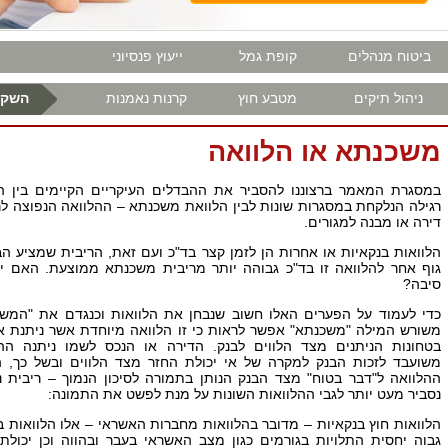
ביטוח מנהלים
קופת גמל
ייעוץ פנסיוני
ניהול תיקים
מטבע חוץ
קרנות נאמנות
השקע
משכנתא או הלוואה
במסגרת המאמר ברצוננו להסביר את ההבדלים העיקריים הקיימים בין ה
רגילה הנלקחת במסגרות שונות לבין הלוואת משכנתא – ההלוואה הנפוצה ל
דירה או מבנה למגורים.
הלוואות בנקאיות או אחרות הן לזמן קצר בד"כ ועם זאת, הריבית שמציע הב
גוף אחר להלוואה זו בד"כ גבוהה יותר מריבית משכנתא ממוצעת. האם י
סיבה?
כדי לעמוד על הפערים האלו חשוב שנבחן את הלוואות וכנגדם את "המש
משורש המילה "משכנתא" אפשר לראות כי זו הלוואה מיוחדת אשר ניתנת א
בטחונות הניתנים מצד הלווים לבנק. הדירה או הנכס לשמו ניתנה הה
משועבד לזכות הבנק למקרה של אי יכולת החזר מצד הלווים ובשל כך, 
ההלוואה ל"דבר בטוח" מצד הבנק הנותן בתמורה לסיכון הנמוך – ריבית נ
נסביר מעט יותר לגבי ההלוואות השונות על מנת לפשט את התמונה:
הלוואות חוץ בנקאיות – מדובר בהלוואות מחברות האשראי – אלו הלוואות ב
גבוה יחסית התלויות בגורמים כגון מצב האשראי בעבר ובהווה וכן יכולת