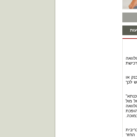
ות
לוואה
רכישת
נק או
ש לכך
כנתא"
ל מול
לוואה
הופכת
מוכה.
ריבית
 החזר