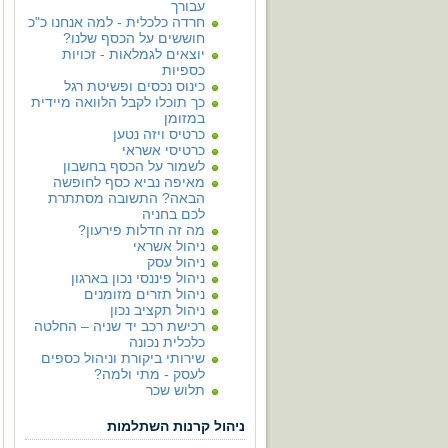
עבורך
חרדה כלכלית - למה אנחנו כ"כ
חוששים על הכסף שלנו?
יוצאים לגמלאות - זכויות
כספיות
כינוס נכסים ופשיטת רגל
כך תוכלו לקבל הלוואה מיידית
במזומן
כרטיס ויזה נטען
כרטיסי אשראי
לשמור על הכסף בחשבון
מאיפה נביא כסף לחופשה
הבאה? התשובה מסתתרת
לכם בחניה
מה זה חדלות פירעון?
ניהול אשראי
ניהול עסק
ניהול פיננסי נכון בארגון
ניהול תזרים מזומנים
ניהול תקציב נכון
רכישת רכב יד שניה – החלטה
כלכלית נכונה
שירותי ביקורת וניהול כספים
לעסק - מתי ולמה?
תלוש שכר
ניהול קרנות השתלמות