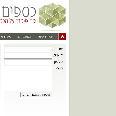
יצירת קשר
מאמרים
מפת את
שם:
דוא"ל:
טלפון:
נושא: