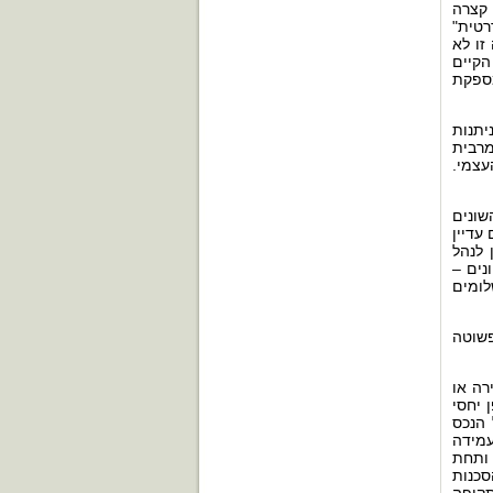
 קצרה
טית"
זו לא
הקיים
מספקת
יתנות
מרבית
עצמי.
שונים
עדיין
 לנהל
נים –
לומים
פשוטה
רה או
 יחסי
 הנכס
עמידה
ותחת
סכנות