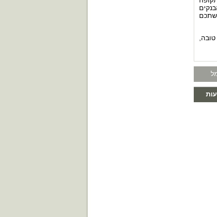
תקופה
בנקים
קשתכם
טובה,
ל
ות