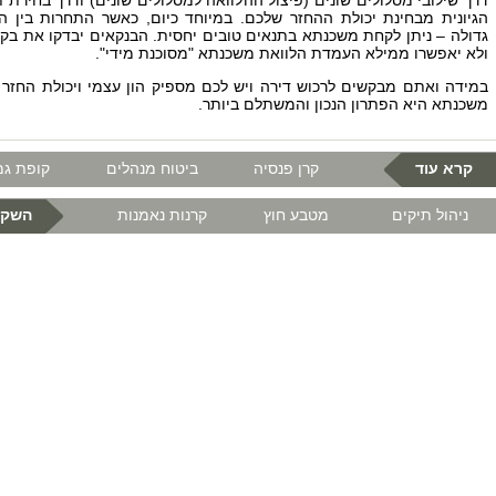
דרך שילובי מסלולים שונים (פיצול ההלוואה למסלולים שונים) ודרך בחירת 
הגיונית מבחינת יכולת ההחזר שלכם. במיוחד כיום, כאשר התחרות בין ה
גדולה – ניתן לקחת משכנתא בתנאים טובים יחסית. הבנקאים יבדקו את ב
ולא יאפשרו ממילא העמדת הלוואת משכנתא "מסוכנת מידי".
במידה ואתם מבקשים לרכוש דירה ויש לכם מספיק הון עצמי ויכולת החזר 
משכנתא היא הפתרון הנכון והמשתלם ביותר.
קרא עוד
קרן פנסיה
ביטוח מנהלים
קופת גמ
ניהול תיקים
מטבע חוץ
קרנות נאמנות
השקע