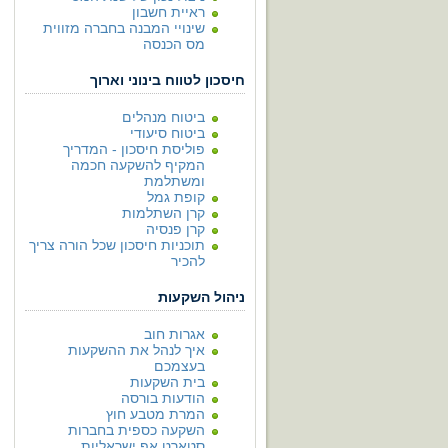
ראיית חשבון
שינויי המבנה בחברה מזווית
מס הכנסה
חיסכון לטווח בינוני וארוך
ביטוח מנהלים
ביטוח סיעודי
פוליסת חיסכון - המדריך
המקיף להשקעה חכמה
ומשתלמת
קופת גמל
קרן השתלמות
קרן פנסיה
תוכניות חיסכון שכל הורה צריך
להכיר
ניהול השקעות
אגרות חוב
איך לנהל את ההשקעות
בעצמכם
בית השקעות
הודעות בורסה
המרת מטבע חוץ
השקעה כספית בחברות
סטארט אפ ישראליות